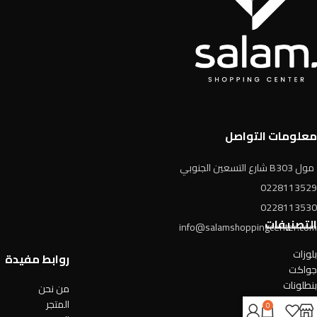
معلومات التواصل
مول B303 شارع التسعين الجنوبي
0228113529
0228113530
التصنيفات
info@salamshoppingcenter.com
بلوزات
روابط مفيدة
جواكت
بنطلونات
من نحن
فساتين
المتجر
0