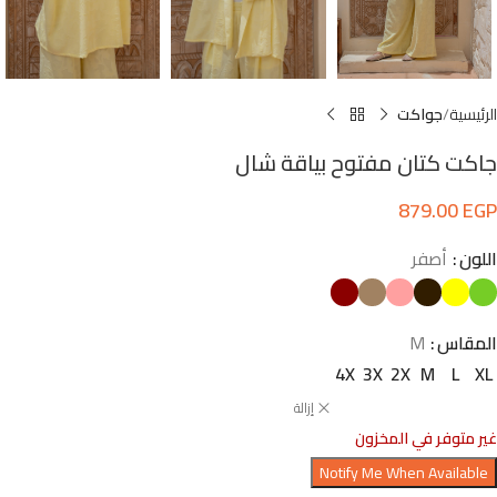
الرئيسية
جواكت
جاكت كتان مفتوح بياقة شال
879.00
EGP
اللون
أصفر
المقاس
M
4X
3X
2X
M
L
XL
إزالة
غير متوفر في المخزون