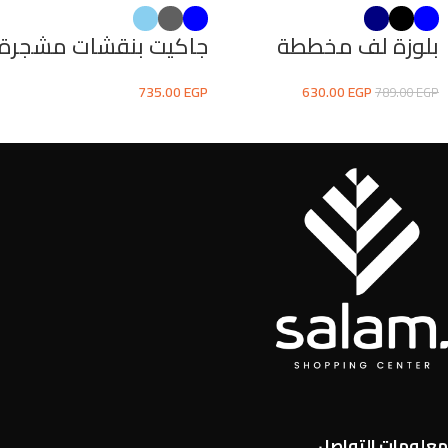
بلوزة لف مخططة
جاكيت بنقشات مشجرة
735.00
EGP
630.00
EGP
789.00
EGP
معلومات التواصل