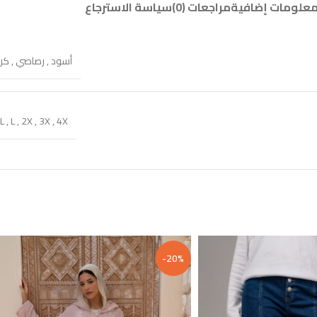
علومات إضافية
مراجعات (0)
سياسة الاسترجاع
أسود
,
رصاصي
,
كر
L
,
L
,
2X
,
3X
,
4X
-20%