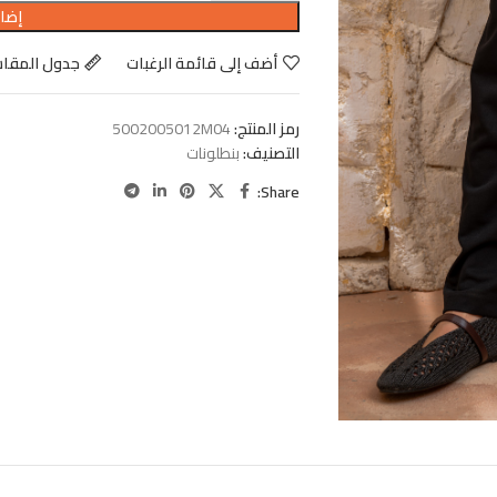
إضاف
أضف إلى قائمة الرغبات
جدول المقا
رمز المنتج:
5002005012M04
التصنيف:
بنطلونات
Share: