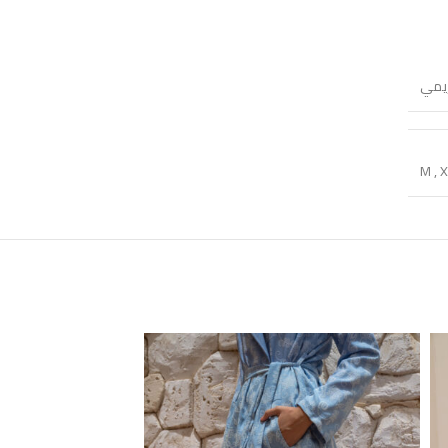
يمي
M
,
X
-12%