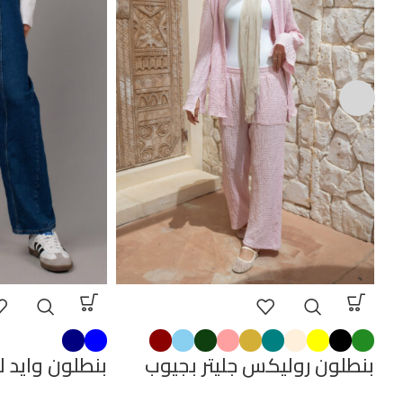
بنطلون روليكس جليتر بجيوب
بنطلون وايد ل