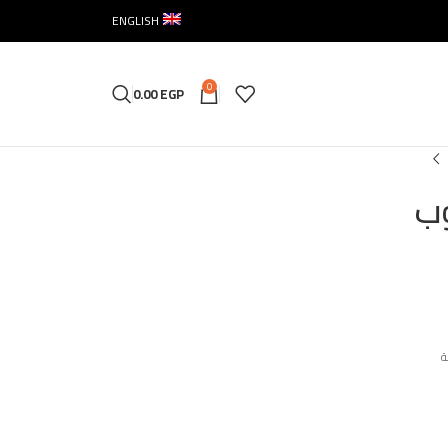
ENGLISH
0
0.00
EGP
وب
ة