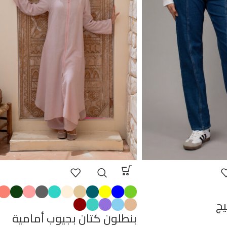
يج
بنطلون كتان بجيوب أمامية