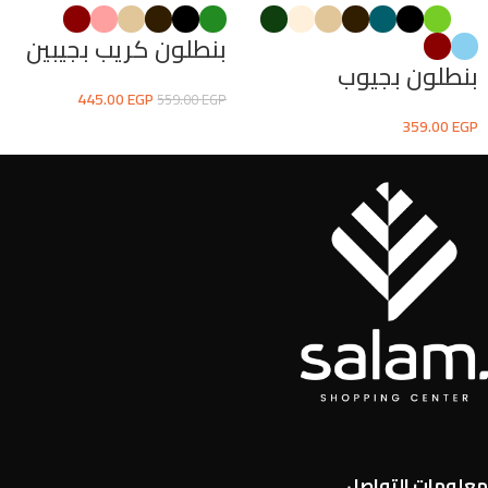
بنطلون كريب بجيبين
بنطلون بجيوب
445.00
EGP
559.00
EGP
359.00
EGP
معلومات التواصل