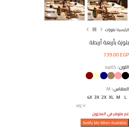
الرئيسية
بلوزات
بلوزة بأربعة أربطة
739.00
EGP
اللون
كافيه
المقاس
M
4X
3X
2X
XL
M
L
إزالة
غير متوفر في المخزون