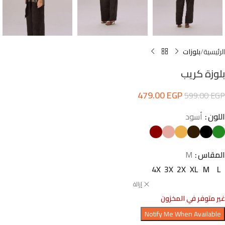
الرئيسية
بلوزات
بلوزة كريب
479.00
EGP
599.00
EGP
اللون
أسود
المقاس
M
4X
3X
2X
XL
M
L
إزالة
غير متوفر في المخزون