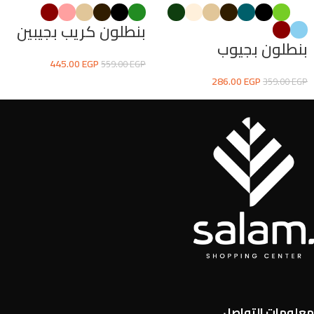
بنطلون كريب بجيبين
بنطلون بجيوب
445.00
EGP
559.00
EGP
286.00
EGP
359.00
EGP
معلومات التواصل