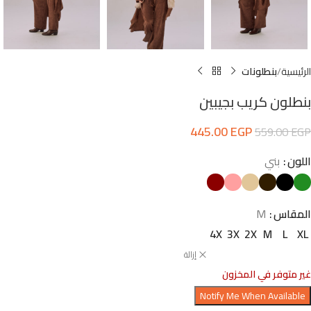
الرئيسية
بنطلونات
بنطلون كريب بجيبين
445.00
EGP
559.00
EGP
اللون
بني
المقاس
M
4X
3X
2X
M
L
XL
إزالة
غير متوفر في المخزون