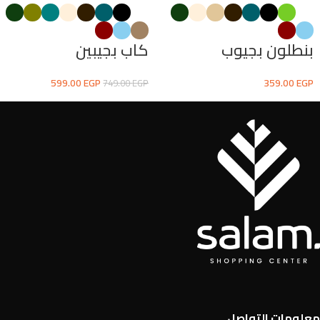
بنطلون بجيوب
كاب بجيبين
599.00
EGP
359.00
EGP
749.00
EGP
معلومات التواصل